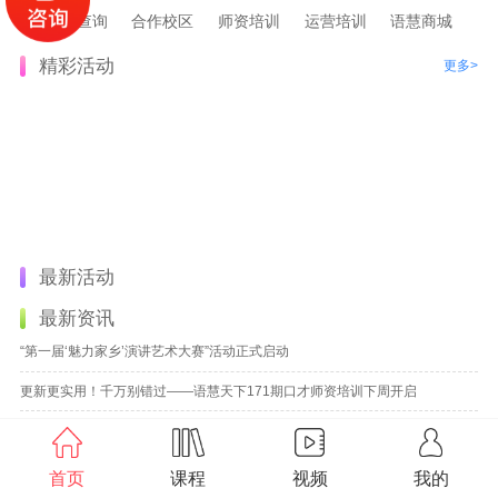
证书查询
合作校区
师资培训
运营培训
语慧商城
精彩活动
更多>
最新活动
最新资讯
“第一届‘魅力家乡’演讲艺术大赛”活动正式启动
更新更实用！千万别错过——语慧天下171期口才师资培训下周开启
一路拼搏，一路花开：第七届魅力口才语言艺术嘉年华总展演颁奖盛典在京圆满举行
成为少儿口才老师有前途吗？
首页
课程
视频
我的