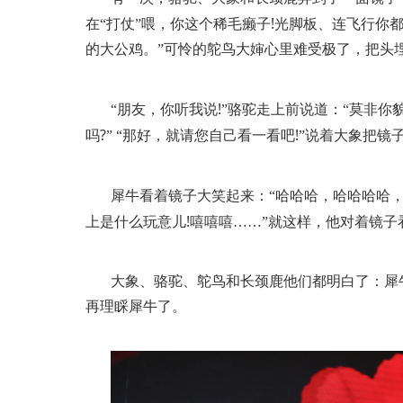
!
在“打仗”喂，你这个稀毛癞子
光脚板、连飞行你
的大公鸡。”可怜的鸵鸟大婶心里难受极了，把头
!
“朋友，你听我说
”骆驼走上前说道：“莫非你
?
!
吗
”
“那好，就请您自己看一看吧
”说着大象把镜
犀牛看着镜子大笑起来：“哈哈哈，哈哈哈哈
!
上是什么玩意儿
嘻嘻嘻……”就这样，他对着镜子
大象、骆驼、鸵鸟和长颈鹿他们都明白了：犀
再理睬犀牛了。