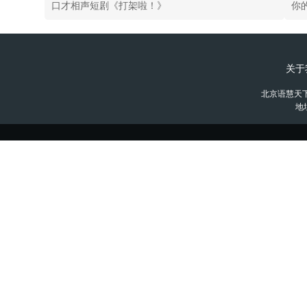
口才相声短剧《打架啦！》
你
关于
北京语慧天
地