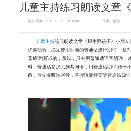
儿童主持练习朗读文章
发布时间：2019-11-21 13:15:38
作者：暂无
儿童主持
练习朗读文章《犀牛照镜子》小朋友
优美动听，必须使用标准的普通话进行朗诵，因为
)
普通话
写成的，所以，只有用普通话语音朗诵，
;
时，普通话是汉民族共同语，用普通话朗诵
便于
前，首先要咬准字音，掌握语流音变等普通话知识