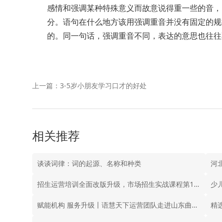
感情和强调某种特殊意义而故意说得重一些的音，
分。语句在什么地方该用强调重音并没有固定的规
的。同一句话，强调重音不同，表达的意思也往往
上一篇：3-5岁小朋友学习口才的好处
相关推荐
谈谈词律：词的起源、名称和种类
河
招生运营培训全面改版升级，市场招生实战课程第1期报名开启
少
赋能机构 服务升级丨语慧天下运营团队走进山东曲阜合作校
精