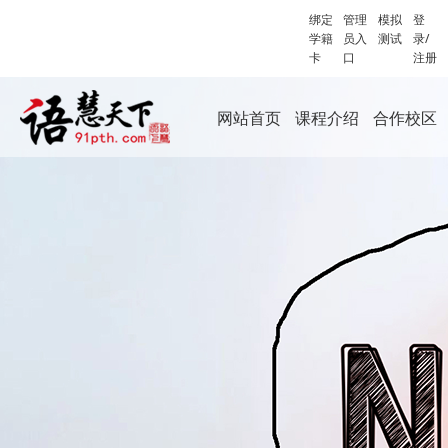
绑定
管理
模拟
登
学籍
员入
测试
录/
卡
口
注册
网站首页
课程介绍
合作校区