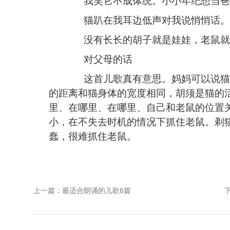
我笑它
不成体统
。
小小年纪想当爸
猫趴在我耳边低声对我
说悄悄话
。
没有
长长的
胡子
就是娃娃
，老鼠就
对父母的话
这首儿歌真有意思。妈妈可以说猫
的距离和猫身体的宽度相同，胡须是猫的
里、在哪里、在哪里、自己和老鼠的位置
小，在不失去时机的情况下抓住老鼠。剃
蠢，很难抓住老鼠。
上一篇：最适合朗诵的儿歌6篇