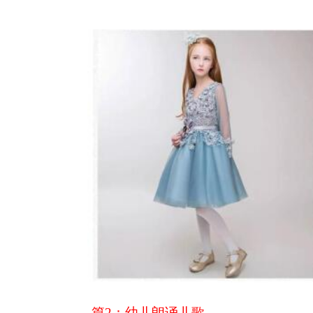
篇
2：
幼儿朗诵儿歌