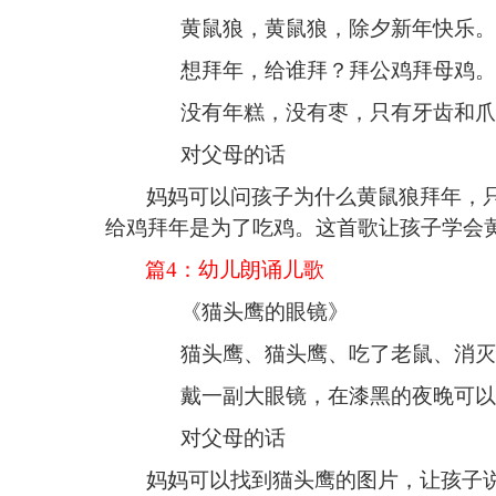
黄鼠狼，黄鼠狼，除夕新年快乐。
想拜年
，
给谁拜？
拜公鸡拜母鸡。
没有年糕，没有枣，
只
有牙齿和爪
对父母的话
妈妈可以问孩子为什么黄鼠狼拜年，
给鸡拜年是为了吃鸡。这首歌
让孩子学会
篇
4：
幼儿朗诵儿歌
《
猫头鹰的眼镜
》
猫头鹰、猫头鹰、
吃了
老鼠
、
消灭
戴一副大眼镜，在漆黑的夜晚可以
对父母的话
妈妈可以找到猫头鹰的图片，让孩子