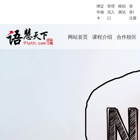
绑定
管理
模拟
登
学籍
员入
测试
录/
卡
口
注册
网站首页
课程介绍
合作校区