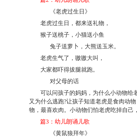
《
老虎过生日
》
老虎过生日，都来送礼物
，
猴子送桃子，小猫送
小
鱼
兔子送萝卜，
大
熊送玉米。
老虎生气了，
嗷嗷大
叫，
大家都吓得拔腿就跑。
对父母的话
可以问孩子的妈妈，为什么小动物给
又为什么逃跑?让孩子知道老虎是食肉动
物，最喜欢肉。小动物们怕老虎吃掉自己
篇
3：
幼儿朗诵儿歌
《
黄鼠狼拜年
》