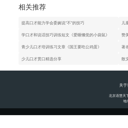
相关推荐
提高口才能力学会委婉说“不”的技巧
儿
学口才和说话技巧训练短文《爱睡懒觉的小袋鼠》
赞
青少儿口才培训练习文章《国王要吃公鸡蛋》
著
少儿口才贯口精选分享
散
关于
北京语慧天
地