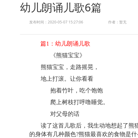
幼儿朗诵儿歌6篇
发布时间：2020-05-07 15:27:06
作者：暂无
篇
1：
幼儿朗诵儿歌
《
熊猫宝宝
》
熊猫宝宝，走路摇晃
，
地上打滚
。
让你看看
抱着竹叶
，
吃
个
饱饱
爬上树
枝
打呼噜睡觉。
对父母的话
读了这首儿歌后，我生动地想起了熊
的身体有几种颜色
?熊猫最喜欢的食物是什