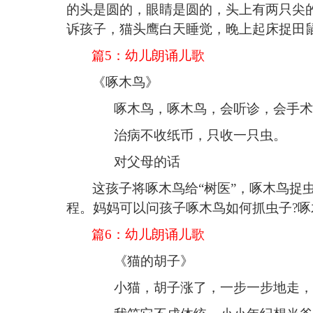
的头是圆的，眼睛是圆的，头上有两只尖
诉孩子，猫头鹰白天睡觉，晚上起床捉田
篇
5：
幼儿朗诵儿歌
《
啄木鸟
》
啄木鸟，啄木鸟，
会
听诊，
会
手术
治病不收纸币，只收一只虫。
对父母的话
这孩子将啄木鸟给
“树医”，啄木鸟捉
程。妈妈可以问孩子啄木鸟如何抓虫子?啄
篇
6：
幼儿朗诵儿歌
《
猫的胡子
》
小猫，胡子涨了，一步一步地走，