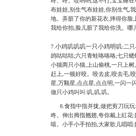
咚、咚。哎哟哟,这不行,宝宝睡在
布娃娃,别生气布娃娃,你别生气,
地。弄脏了你的新花衣,摔得你脸
我给你拍,脸儿脏了我给你洗。哪
小鸡叽叽叽一只小鸡明叽
7.
:二
鸪咕咕咕;六只青蛙咯咯咯;七只蟋
小猫两只小猫,上山偷桃,一只上树
赶上,一顿好咬。咬去皮,咬去毛,
星,万颗星,点点星,点点明,一闪
做只小鸡叫叫:叽,叽,叽。
8.食指中指并拢,做把剪刀玩玩:
咚。伸出拇指翘翅,夸你戴上紅花:好
嘻。小手小手拍拍,大家歌儿唱唱:妙