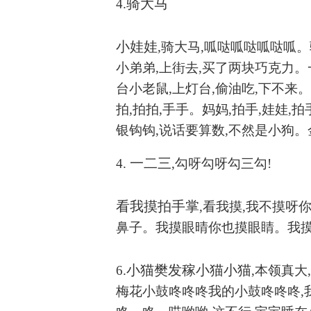
骑大马
4.
小娃娃
,骑大马,呱哒呱哒呱哒呱
小弟弟,上街去,买了两块巧克力
台小老鼠,上灯台,偷油吃,下不来
拍,拍拍,手手。妈妈,拍手,娃娃,
银钩钩,说话要算数,不然是小狗。
一二三
4.
,勾呀勾呀勾三勾!
看我摸拍手掌
,看我摸,我不摸
鼻子。我摸眼晴你也摸眼睛。我
小猫樊发稼小猫小猫
6.
,本领真大
梅花小鼓咚咚咚我的小鼓咚咚咚,我