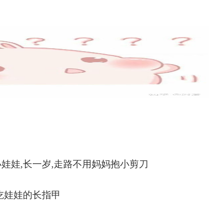
小娃娃,长一岁,走路不用妈妈抱小剪刀
爱吃娃娃的长指甲