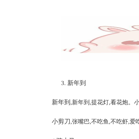
新年到
3.
新年到
,新年到,提花灯,看花炮。
小剪刀
,张嘴巴,不吃鱼,不吃虾,