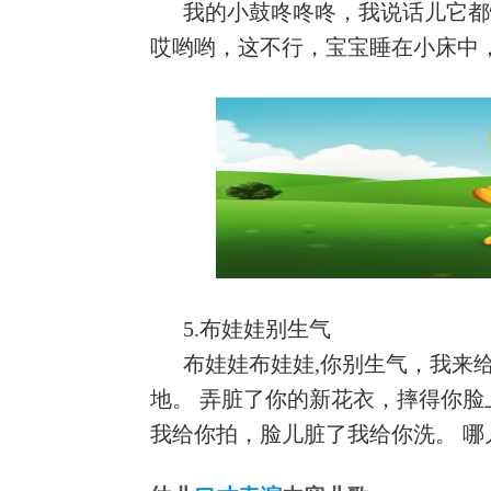
我的小鼓咚咚咚，我说话儿它都
哎哟哟，这不行，宝宝睡在小床中
5.布娃娃别生气
布娃娃布娃娃,你别生气，我来
地。 弄脏了你的新花衣，摔得你脸
我给你拍，脸儿脏了我给你洗。 