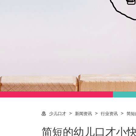
>
>
>
少儿口才
新闻资讯
行业资讯
简短
简短的幼儿口才小