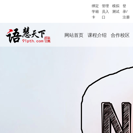
绑定
管理
模拟
登
学籍
员入
测试
录/
卡
口
注册
网站首页
课程介绍
合作校区