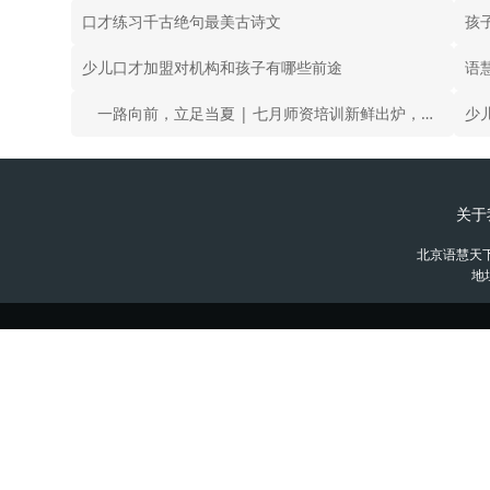
口才练习千古绝句最美古诗文
少儿口才加盟对机构和孩子有哪些前途
语
一路向前，立足当夏 | 七月师资培训新鲜出炉，报名通道重磅开启!
少
关于
北京语慧天
地