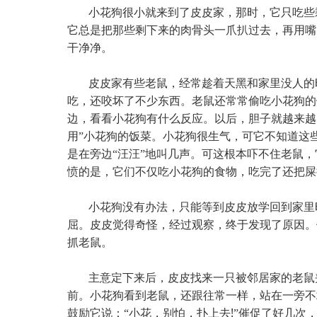
小花狗很小就来到了皮皮家，那时，它只吃些
它总是把那些剩下来的肉骨头一爪扒过去，再用嘴
干净净。
皮皮家有些老鼠，经常趁着天黑和家里没人的
吃，还咬坏了不少东西。老鼠还常常偷吃小花狗的
边，看看小花狗有什么反应。以后，胆子就越来越
用”小花狗的饭菜。小花狗很生气，可它不知道这
是在旁边“汪汪”地叫几声。可这根本吓不住老鼠
愤的是，它们不仅吃小花狗的食物，吃完了还把屎
小花狗没有办法，只能等到皮皮放学回到家里
屈。皮皮觉得奇怪，经过观察，终于发现了原因。
抓老鼠。
主意定下来后，皮皮找来一只被邻居家的老鼠
前。小花狗看到老鼠，还跟往常一样，站在一旁不
!
鼓励它说：“小花，别怕，扑上去
”催促了好几次