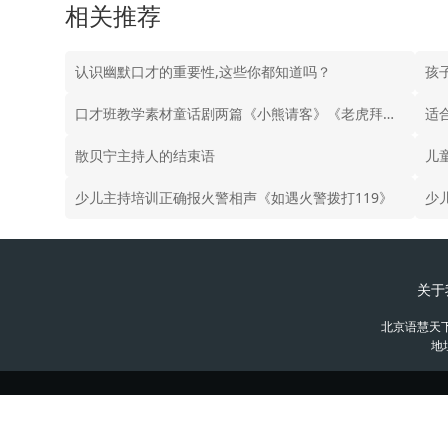
相关推荐
认识幽默口才的重要性,这些你都知道吗？
孩
口才班教学素材童话剧两篇《小熊请客》《老虎拜师》
适
散贝宁主持人的结束语
儿
少儿主持培训正确报火警相声《如遇火警拨打119》
少
关于
北京语慧天
地