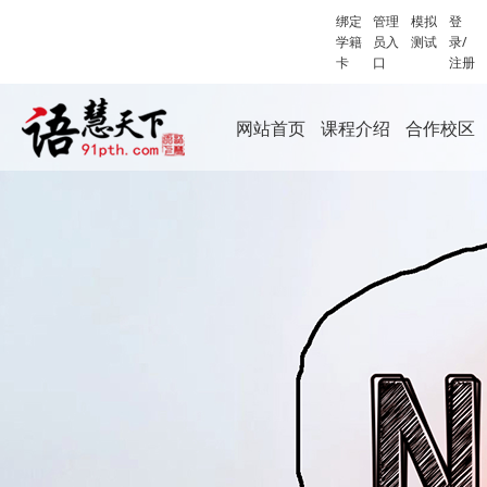
绑定
管理
模拟
登
学籍
员入
测试
录/
卡
口
注册
网站首页
课程介绍
合作校区