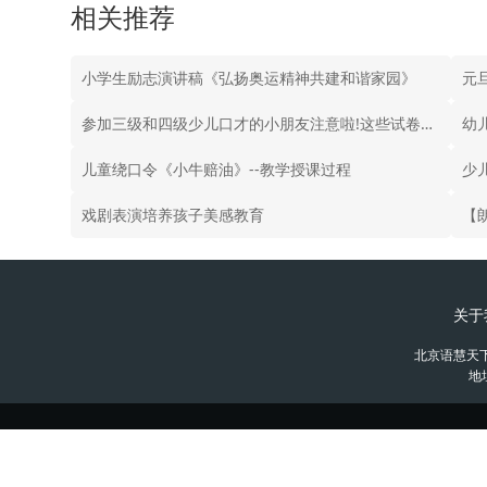
相关推荐
小学生励志演讲稿《弘扬奥运精神共建和谐家园》
参加三级和四级少儿口才的小朋友注意啦!这些试卷能帮助你
幼
儿童绕口令《小牛赔油》--教学授课过程
少
戏剧表演培养孩子美感教育
【
关于
北京语慧天
地