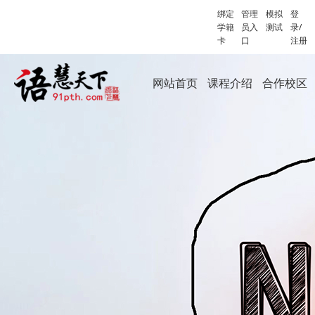
绑定
管理
模拟
登
学籍
员入
测试
录/
卡
口
注册
网站首页
课程介绍
合作校区