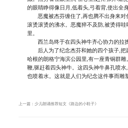
的眼睛睁得像日月,低着头,弓着背,使出全
恶魔被杰芬缠住了
,再也腾不出身来
滚烫滚烫的沸水。恶魔猝不及防,被烫得哇
里。
西兰岛终于在四头神牛齐心协力的拉
后人为了纪念杰芬和她的四个孩子
,
哈根的朗格宁海滨公园里,有一座青铜群雕
鞭,驱赶着四头神牛。这四头神牛鼻孔喷水,
也喷着水。这就是人们为纪念这件事而雕
上一篇：少儿朗诵推荐短文《路边的小鞋子》