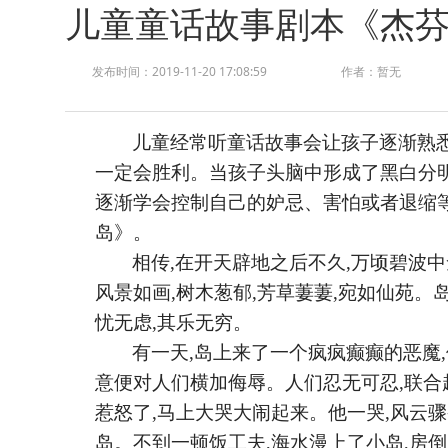
儿童童话故事剧本《杰
发布时间：2019-11-20 17:08:59
作者：暂无
儿童经常听童话故事
会让孩子逐渐熟
一定会胜利。当孩子头脑中形成了黑白分
逐渐学会控制自己的妒忌、害怕或者退缩
岛》。
相传
,在开天辟地之后不久,万顷碧波
风景如画,树木葱郁,芳草萋萋,宛如仙苑。
忧无虑,其乐无穷。
有一天
,岛上来了一个疯疯癫癫的恶魔
意便对人们横加侮辱。人们忍无可忍,联
惹怒了,马上大哭大闹起来。他一哭,风云骤
岛。不到一顿饭工夫,海水漫上了小岛,房