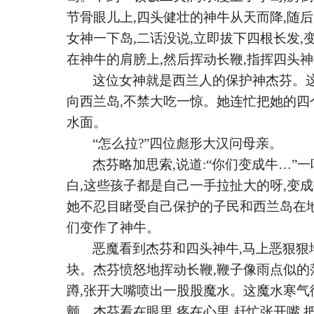
节骨眼儿上,四头健壮的神牛从天而降,随
女神一下岛,二话没说,立即拔下四根长发,
在神牛的肩膀上,然后挥动长鞭,指挥四头
这位女神就是西兰人的保护神杰芬。
向西兰岛,不禁大吃一惊。她连忙把她的四
水面。
“怎么拉?”四位彪形大汉问母亲。
杰芬略加思索
,说道:“你们变成牛…
白,这些孩子都是自己一手拉扯大的呀,变
她不忍目睹受自己保护的子民和西兰岛在
们变作了神牛。
恶魔看到杰芬和四头神牛
,马上恶狠狠
块。杰芬愤怒地挥动长鞭,鞭子像雨点似的
蹲,张开大嘴喷出一股股魔水。这魔水寒气
颤。杰芬看在眼里,疼在心里,赶忙张开嘴