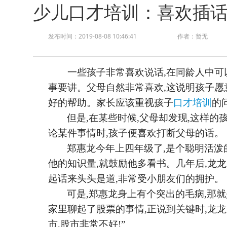
少儿口才培训：喜欢插
发布时间：2019-08-08 10:46:41
作者：暂无
一些孩子非常喜欢说话
,在同龄人中可
事要讲。父母自然非常喜欢,这说明孩子愿
好的帮助。家长应该重视孩子
口才培训
的
但是
,在某些时候,父母却发现,这样的
论某件事情时,孩子便喜欢打断父母的话。
郑惠龙今年上四年级了
,是个聪明活泼
他的知识量,就鼓励他多看书。几年后,龙
起话来头头是道,非常受小朋友们的拥护。
可是
,郑惠龙身上有个突出的毛病,那
家里聊起了股票的事情,正说到关键时,龙龙
市,股市非常不好!”