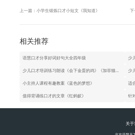
上一篇：小学生锻炼口才小短文《我知道》
下
相关推荐
语慧口才分享好词好句大全四年级
少
少儿口才培训练习朗读《会下金蛋的鸡》《加菲猫和史酷比》
少
小主持人课程有趣教案《蓝色的梦想》
适
值得背诵练口才的文章《红蚂蚁》
针
关于
北京语慧天