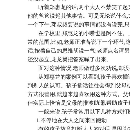
听着郑惠龙的话
,两个大人不禁笑了起
他的爸爸说起其他事情。可是无论说什么
一个下午,邓叔叔要说的事情都没有说完,
在学校里
,郑惠龙的小嘴也是闲不住。
常的范围,比如,老师正准备说下一个环节,
话,按着自己的思维胡说一气;老师点名请
还没起立,龙龙就把答案喊了出来。
面对这种情况
,老师做过多次劝说,却
从郑惠龙的案例可以看到
,孩子喜欢插
到别人的认可。孩子插话往往会得到父母或
方式很管用,就越来越喜欢用这种方式。父
但实际上恰恰是父母的推波助澜,帮助孩子
一般来说
,孩子常常用以下几种方式打
1.不停地在大人之间来回跑动
有的孩子故意打断大人的对话
,是因为