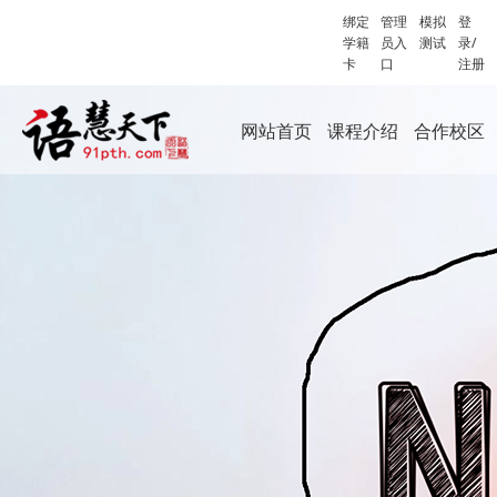
绑定
管理
模拟
登
学籍
员入
测试
录/
卡
口
注册
网站首页
课程介绍
合作校区