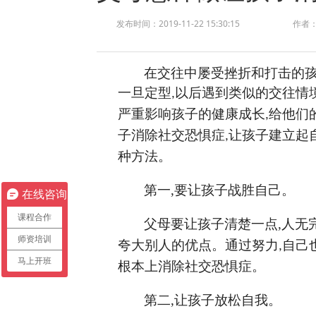
发布时间：2019-11-22 15:30:15
作者
在交往中屡受挫折和打击的
一旦定型
以后遇到类似的交往情
,
严重影响孩子的健康成长
给他们
,
子消除社交恐惧症
让孩子建立起
,
种方法。
第一
,
要让孩子战胜自己。
在线咨询
课程合作
父母要让孩子清楚一点
,
人无
师资培训
夸大别人的优点。通过努力
自己
,
马上开班
根本上消除社交恐惧症。
第二
,
让孩子放松自我。