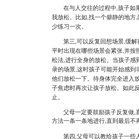
在与人交往的过程中
,
孩子如
我放松。比如
找一个僻静的地方
,
,
少练习一次。
第三
,
可以反复回想场景
缓解
,
平时出现在哪些场景会紧张
并按
,
松法
进行全身的放松。当孩子感
,
录的场景
这时孩子可能开始感到
,
他们放松一下。待身体完全进入
子焦虑时再次让孩子放松。如此
止。
父母一定要鼓励孩子反复做
,
方法一条一条地进行
直到最后不
,
第四
,
父母可以教给孩子一些