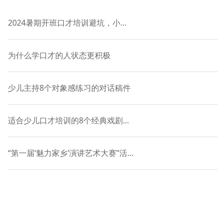
2024暑期开班口才培训避坑，小主持课程-语慧9年品牌授权
为什么学口才的人状态更积极
少儿主持8个对象感练习的对话稿件
适合少儿口才培训的8个经典戏剧表演对白
“第一届‘魅力家乡’演讲艺术大赛”活动正式启动