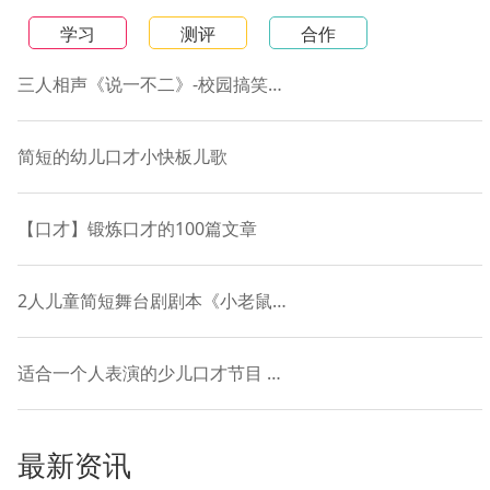
学习
测评
合作
三人相声《说一不二》-校园搞笑短剧本
简短的幼儿口才小快板儿歌
【口才】锻炼口才的100篇文章
2人儿童简短舞台剧剧本《小老鼠和落叶的故事》
适合一个人表演的少儿口才节目 贯口《十道黑》
最新资讯