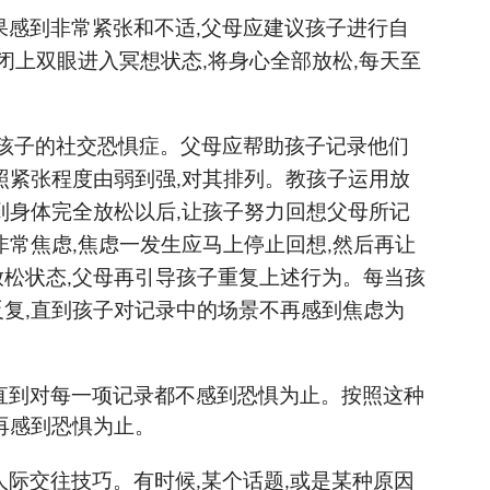
果感到非常紧张和不适
父母应建议孩子进行自
,
闭上双眼进入冥想状态
将身心全部放松
每天至
,
,
孩子的社交恐惧症。父母应帮助孩子记录他们
照紧张程度由弱到强
对其排列。教孩子运用放
,
到身体完全放松以后
让孩子努力回想父母所记
,
非常焦虑
焦虑一发生应马上停止回想
然后再让
,
,
放松状态
父母再引导孩子重复上述行为。每当孩
,
反复
直到孩子对记录中的场景不再感到焦虑为
,
直到对每一项记录都不感到恐惧为止。按照这种
再感到恐惧为止。
人际交往技巧。有时候
某个话题
或是某种原因
,
,