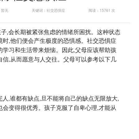
：暂无
关键词：社交恐惧症
阅读：15761 次
孩子
,
会长期被紧张焦虑的情绪所困扰。这种状态
境时
他们便会产生极度的恐惧感。社交恐惧症
,
的学习和生活带来烦恼。因此
父母应该帮助孩
,
自信
从而愿意与人交往。父母可以参考以下几
,
完人
谁都有缺点
旦不能将自己的缺点无限放大
,
,
,
也会变得很优秀。孩子克服了自卑心理
才能从
,