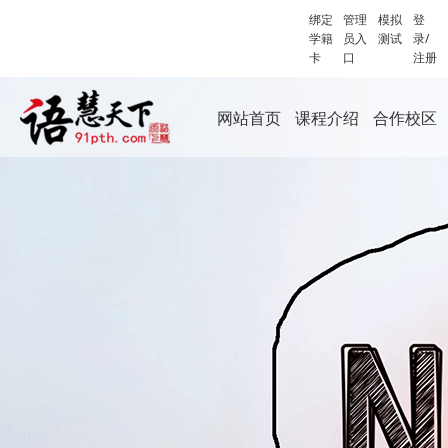
绑定
管理
模拟
登
学籍
员入
测试
录/
卡
口
注册
网站首页
课程介绍
合作校区