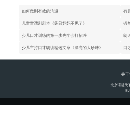
如何做到有效的沟通
有
儿童童话剧剧本《袋鼠妈妈不见了》
锻
少儿口才训练的第一步先学会打招呼
朗
少儿主持口才朗读精选文章《漂亮的大珍珠》
口
关于
北京语慧天
地