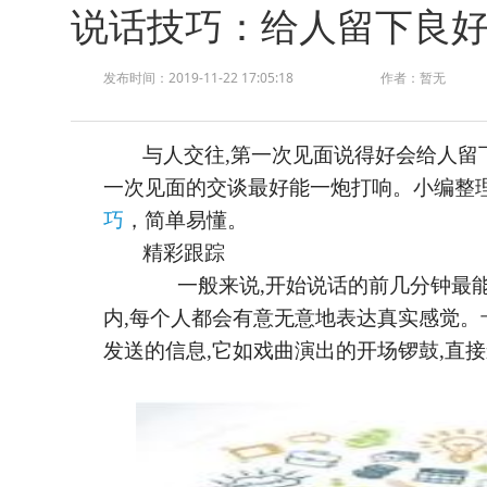
说话技巧：给人留下良
发布时间：2019-11-22 17:05:18
作者：暂无
与人交往
,第一次见面说得好会给人留
一次见面的交谈最好能一炮打响。
小编整
巧
，简单易懂。
精彩跟踪
一
般来说
,开始说话的前几分钟最
内,每个人都会有意无意地表达真实感觉。
发送的信息,它如戏曲演出的开场锣鼓,直