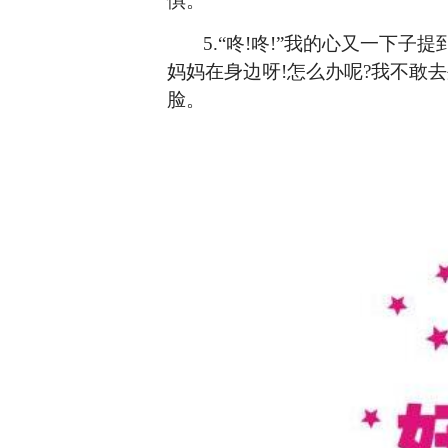
惧
。
5.
“咚!咚!”我的心又一下子
妈妈在身边呀!怎么办呢?我不敢
脸。