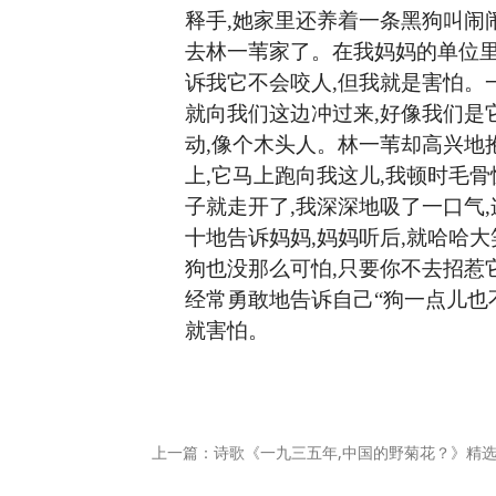
释手,她家里还养着一条黑狗叫闹
去林一苇家了。在我妈妈的单位里
诉我它不会咬人,但我就是害怕。
就向我们这边冲过来,好像我们是
动,像个木头人。林一苇却高兴地
上,它马上跑向我这儿,我顿时毛
子就走开了,我深深地吸了一口气
十地告诉妈妈,妈妈听后,就哈哈大
狗也没那么可怕,只要你不去招惹
经常勇敢地告诉自己“狗一点儿也
就害怕
。
上一篇：诗歌《一九三五年,中国的野菊花？》精