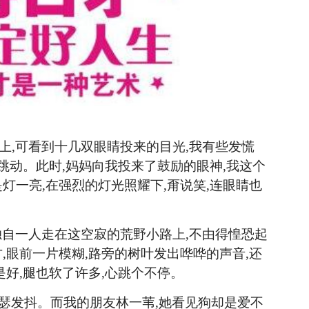
上,可看到十几双眼睛投来的目光,我有些发慌
跳动。此时,妈妈向我投来了鼓励的眼神,我这个
灯一亮,在强烈的灯光照耀下,甭说笑,连眼睛也
独自一人走在这空寂的荒野小路上,不由得惶恐起
,眼前一片模糊,路旁的树叶发出哗哗的声音,还
是好,腿也软了许多,心跳个不停
。
瑟瑟发抖。而我的朋友林一苇,她看见狗却是爱不