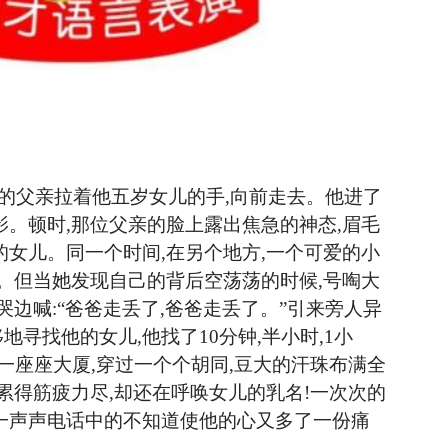
轻的父亲拉着他五岁女儿的手,向前走去。他进了
影。顿时,那位父亲的脸上露出焦急的神态,眉毛
的女儿。同一个时间,在另个地方,一个可爱的小
灵。但当她发现自己的背后空荡荡的时候,号啕大
哭边喊:“爸爸走丢了,爸爸走丢了。”引来旁人异
寻找他的女儿,他找了10分钟,半小时,1小
过一座座大厦,穿过一个个胡同,豆大的汗珠布满全
累得筋疲力尽,却还在呼唤女儿的乳名!一次次的
一声声电话中的不知道使他的心又多了一份痛