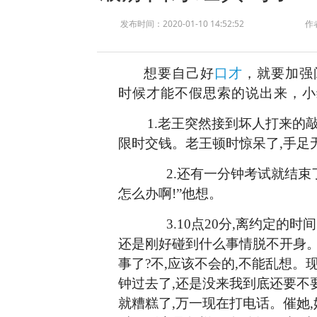
发布时间：2020-01-10 14:52:52
作
想要自己好
口才
，就要加强
时候才能不假思索的说出来，小
1.老王突然接到坏人打来的敲
限时交钱。老王顿时惊呆了,手足
2.还有一分钟考试就结束了
怎么办啊!”他想。
3.10点20分,离约定的时间
还是刚好碰到什么事情脱不开身。
事了?不,应该不会的,不能乱想。
钟过去了,还是没来我到底还要不
就糟糕了,万一现在打电话
。
催她