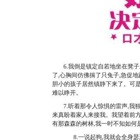
6
.我倒是镇定自若地坐在凳子
了,心胸间仿佛揣了只兔子,急促地
胆小的孩子居然镇静下来了。可是
难以睁开。
7
.听着那令人惊惧的雷声,我
来真盼着家人来接我。我望着前方
有那森森的树林,我一时不知如何
8.
一说起狗
,我就会全身