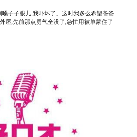
提到嗓子子眼儿,我吓坏了。这时我多么希望爸爸
去外屋,先前那点勇气全没了,急忙用被单蒙住了