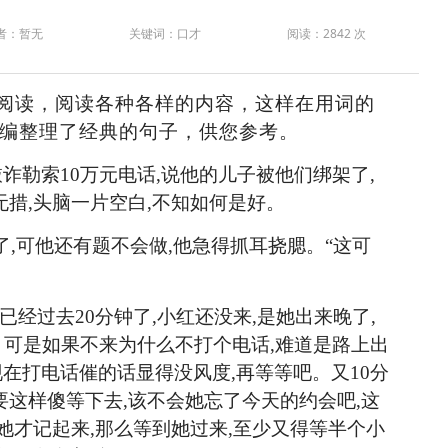
者：暂无
关键词：口才
阅读：2842 次
阅读，阅读各种各样的内容，这样在用词的
编整理了经典的句子，供您参考。
诈勒索10万元电话,说他的儿子被他们绑架了,
无措,头脑一片空白,不知如何是好。
,可他还有题不会做,他急得抓耳挠腮。“这可
已经过去20分钟了,小红还没来,是她出来晚了,
可是如果不来为什么不打个电话,难道是路上出
现在打电话催的话显得没风度,再等等吧。又10分
要这样傻等下去,该不会她忘了今天的约会吧,这
,她才记起来,那么等到她过来,至少又得等半个小