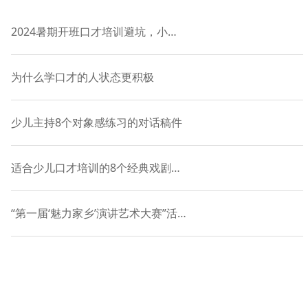
2024暑期开班口才培训避坑，小主持课程-语慧9年品牌授权
为什么学口才的人状态更积极
少儿主持8个对象感练习的对话稿件
适合少儿口才培训的8个经典戏剧表演对白
“第一届‘魅力家乡’演讲艺术大赛”活动正式启动