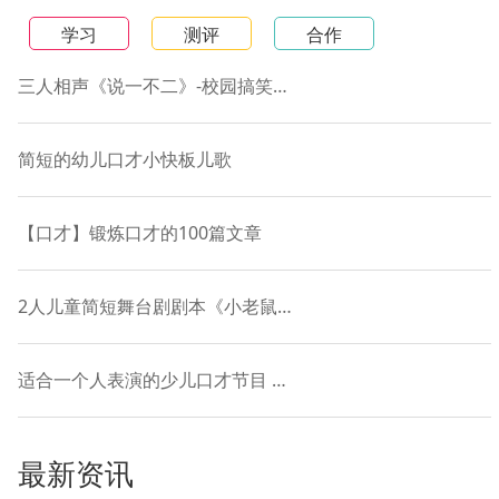
学习
测评
合作
三人相声《说一不二》-校园搞笑短剧本
简短的幼儿口才小快板儿歌
【口才】锻炼口才的100篇文章
2人儿童简短舞台剧剧本《小老鼠和落叶的故事》
适合一个人表演的少儿口才节目 贯口《十道黑》
最新资讯