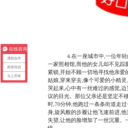
在线咨询
4.
在一座城市中
,一位年
课程合作
一家照相馆,而他的女儿却不见踪
师资培训
紧锁,开始不顾一切地寻找他亲爱
马上开班
姑娘,穿来穿去,像个可爱的小精
哭起来,心中有一丝难过的感觉,边
议的目光。那位父亲还是坚定不移地
时,70分钟,他跑过一条条街道走
身,旋风般的步履让他飞速前进,他
失望,让他的脸增加了一丝沉重。