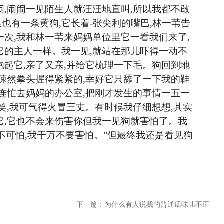
闹,闹闹一见陌生人就汪汪地直叫,所以我都不敢
也有一条黄狗,它长着-张尖利的嘴巴,林一苇告
一次,我和林一苇来妈妈单位里它一看我们来了,
它的主人一样。我一见,就站在那儿吓得一动不
抱起它,亲了又亲,并给它梳理一下毛。狗回到地
骨悚然拳头握得紧紧的,幸好它只舔了一下我的鞋
,连忙去妈妈的办公室,把刚才发生的事情一五一
笑,我可气得火冒三丈。有时候我仔细想想,其实
它,它也不会来伤害你但我一见狗就害怕了。我
不可怕,我干万不要害怕。”但最终我还是看见狗
选
下一篇：为什么有人说我的普通话味儿不正