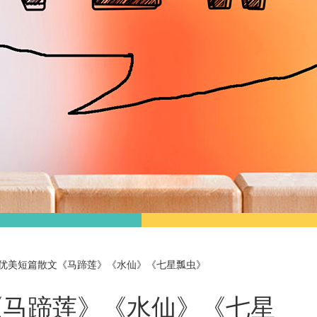
优美短篇散文《马蹄莲》《水仙》《七星瓢虫》
《马蹄莲》《水仙》《七星