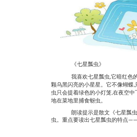
《
七星瓢虫
》
我喜欢七星瓢虫
它暗红色
,
颗乌黑闪亮的小星星。它不像蝴蝶
,
虫只会提着绿色的小灯笼
在夜空中
,
地在菜地里捕食蚜虫。
朗读提示是散文《七星瓢虫》
虫。重点要读出七星瓢虫的特点
—