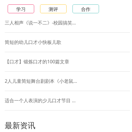
学习
测评
合作
三人相声《说一不二》-校园搞笑短剧本
简短的幼儿口才小快板儿歌
【口才】锻炼口才的100篇文章
2人儿童简短舞台剧剧本《小老鼠和落叶的故事》
适合一个人表演的少儿口才节目 贯口《十道黑》
最新资讯