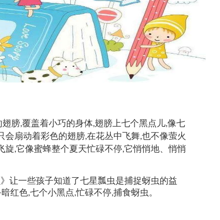
的翅膀
覆盖着小巧的身体
翅膀上七个黑点儿
像七
,
,
,
只会扇动着彩色的翅膀
在花丛中飞舞
也不像萤火
,
,
飞旋
它像蜜蜂整个夏天忙碌不停
它悄悄地、悄悄
,
,
让一些孩子知道了七星瓢虫是捕捉蚜虫的益
暗红色
七个小黑点
忙碌不停
捕食蚜虫。
—
,
,
,