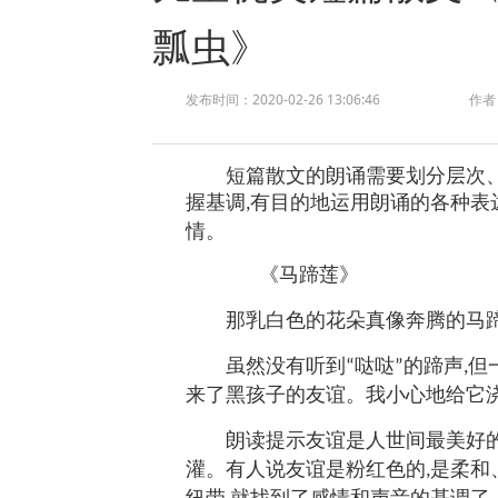
瓢虫》
发布时间：2020-02-26 13:06:46
作者
短篇散文的朗诵需要划分层次
握基调
有目的地运用朗诵的各种表
,
情。
《
马蹄莲
》
那乳白色的花朵真像奔腾的马
虽然没有听到
哒哒
的蹄声
但
“
”
,
来了黑孩子的友谊。我小心地给它
朗读提示友谊是人世间最美好
灌。有人说友谊是粉红色的
是柔和
,