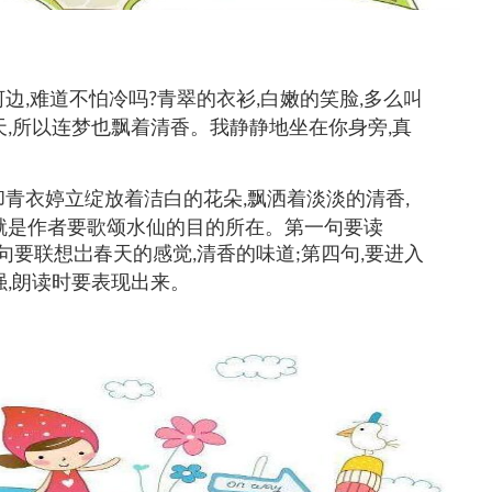
河边
难道不怕冷吗
青翠的衣衫
白嫩的笑脸
多么叫
,
?
,
,
天
所以连梦也飘着清香。我静静地坐在你身旁
真
,
,
却青衣婷立绽放着洁白的花朵
飘洒着淡淡的清香
,
,
就是作者要歌颂水仙的目的所在。第一句要读
句要联想岀春天的感觉
清香的味道
第四句
要进入
,
;
,
强
朗读时要表现出来。
,