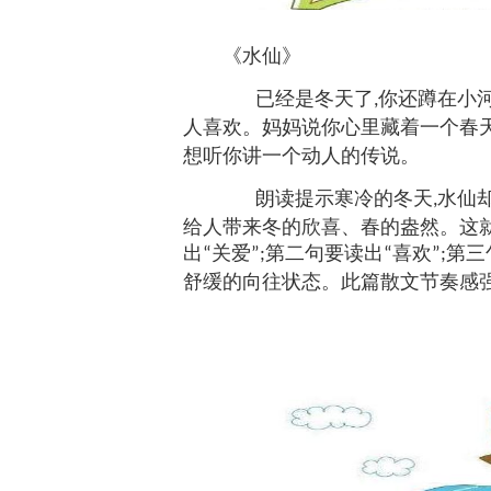
《
水仙
》
已经是冬天了
你还蹲在小
,
人喜欢。妈妈说你心里藏着一个春
想听你讲一个动人的传说。
朗读提示寒冷的冬天
水仙
,
给人带来冬的欣喜、春的盎然。这
出
关爱
第二句要读出
喜欢
第三
“
”;
“
”;
舒缓的向往状态。此篇散文节奏感