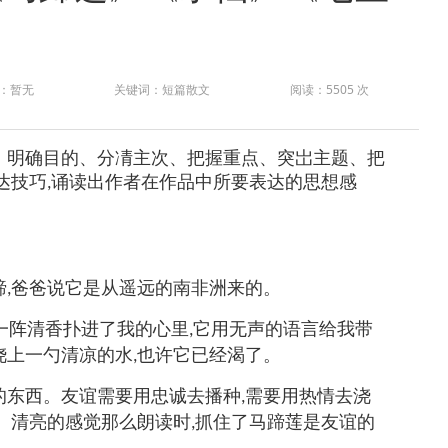
：暂无
关键词：短篇散文
阅读：5505 次
、明确目的、分凊主次、把握重点、突岀主题、把
达技巧
诵读出作者在作品中所要表达的思想感
,
蹄
爸爸说它是从遥远的南非洲来的。
,
一阵清香扑进了我的心里
它用无声的语言给我带
,
浇上一勺清凉的水
也许它已经渴了。
,
的东西。友谊需要用忠诚去播种
需要用热情去浇
,
、清亮的感觉那么朗读时
抓住了马蹄莲是友谊的
,