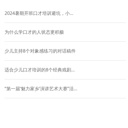
2024暑期开班口才培训避坑，小主持课程-语慧9年品牌授权
为什么学口才的人状态更积极
少儿主持8个对象感练习的对话稿件
适合少儿口才培训的8个经典戏剧表演对白
“第一届‘魅力家乡’演讲艺术大赛”活动正式启动