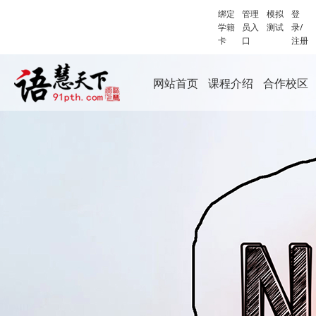
绑定
管理
模拟
登
学籍
员入
测试
录/
卡
口
注册
网站首页
课程介绍
合作校区