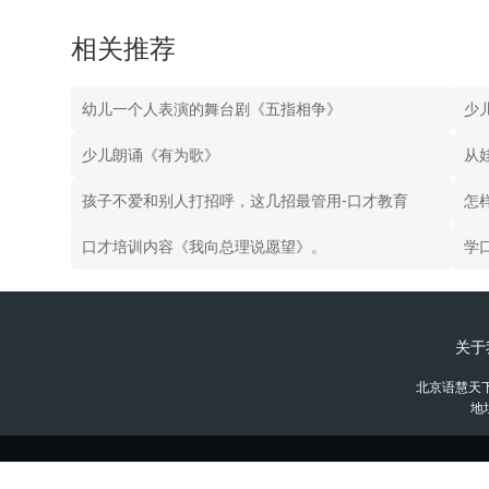
相关推荐
幼儿一个人表演的舞台剧《五指相争》
少
少儿朗诵《有为歌》
从
孩子不爱和别人打招呼，这几招最管用-口才教育
怎
口才培训内容《我向总理说愿望》。
关于
北京语慧天
地