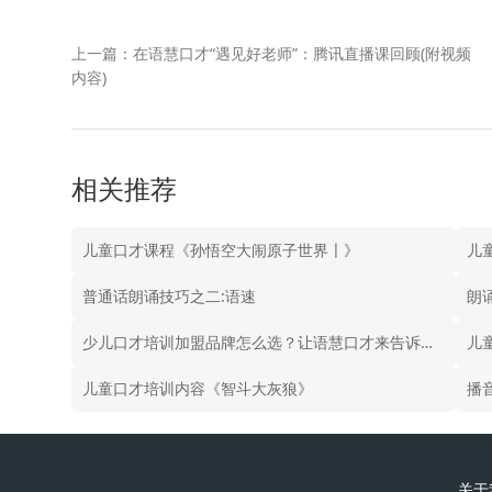
上一篇：在语慧口才“遇见好老师”：腾讯直播课回顾(附视频
内容)
相关推荐
儿童口才课程《孙悟空大闹原子世界〡》
儿
普通话朗诵技巧之二:语速
朗
少儿口才培训加盟品牌怎么选？让语慧口才来告诉您！
儿
儿童口才培训内容《智斗大灰狼》
播音
关于