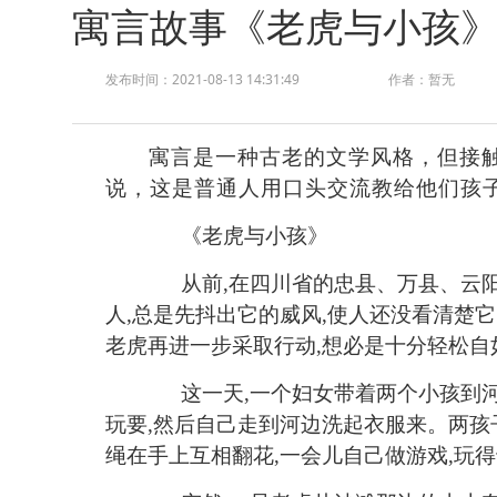
寓言故事《老虎与小孩
发布时间：2021-08-13 14:31:49
作者：暂无
寓言
是一种古老的文学风格，但接
说，这是普通人用口头交流教给他们孩
《
老虎与小孩
》
从前
,在四川省的忠县、万县、云
人,总是先抖出它的威风,使人还没看清楚
老虎再进一步采取行动,想必是十分轻松自
这一天
,一个妇女带着两个小孩到
玩要,然后自己走到河边洗起衣服来。两孩
绳在手上互相翻花,一会儿自己做游戏,玩