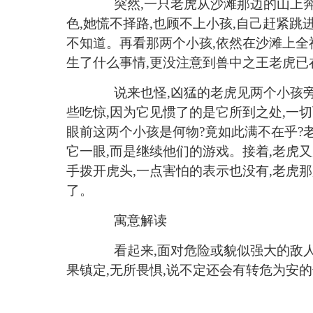
突然
,一只老虎从沙滩那边的山上
色,她慌不择路,也顾不上小孩,自己赶紧跳
不知道。再看那两个小孩,依然在沙滩上全
生了什么事情,更没注意到兽中之王老虎已在
说来也怪
,凶猛的老虎见两个小孩
些吃惊,因为它见惯了的是它所到之处,一
眼前这两个小孩是何物?竟如此满不在乎?
它一眼,而是继续他们的游戏。接着,老虎
手拨开虎头,一点害怕的表示也没有,老虎
了。
寓意解读
看起来
,面对危险或貌似强大的敌人
果镇定,无所畏惧,说不定还会有转危为安