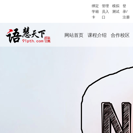
绑定
管理
模拟
登
学籍
员入
测试
录/
卡
口
注册
网站首页
课程介绍
合作校区