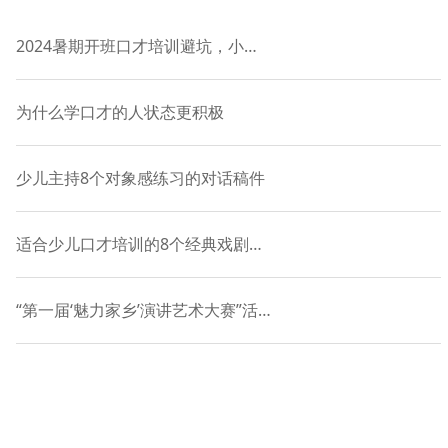
2024暑期开班口才培训避坑，小主持课程-语慧9年品牌授权
为什么学口才的人状态更积极
少儿主持8个对象感练习的对话稿件
适合少儿口才培训的8个经典戏剧表演对白
“第一届‘魅力家乡’演讲艺术大赛”活动正式启动