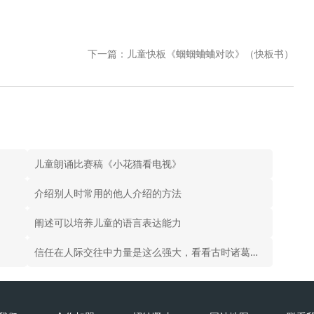
下一篇：儿童快板《蝈蝈蛐蛐对吹》（快板书）
》
儿童朗诵比赛稿《小花猫看电视》
介绍别人时常用的他人介绍的方法
阐述可以培养儿童的语言表达能力
信任在人际交往中力量是这么强大，看看古时诸葛瑾就明白了