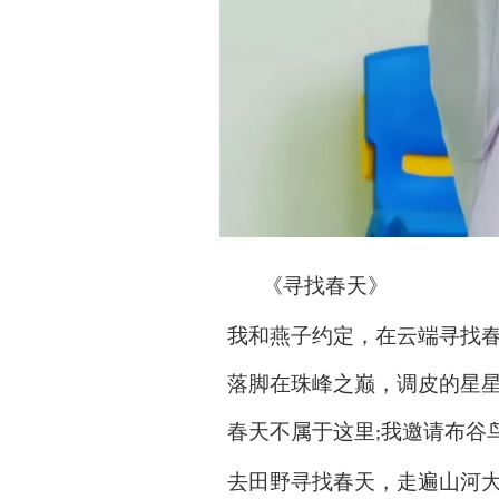
《
寻找春天
》
我和燕子约定，在云端寻找
落脚在珠峰之巅，调皮的星
春天不属于这里
我邀请布谷
;
去田野寻找春天，走遍山河