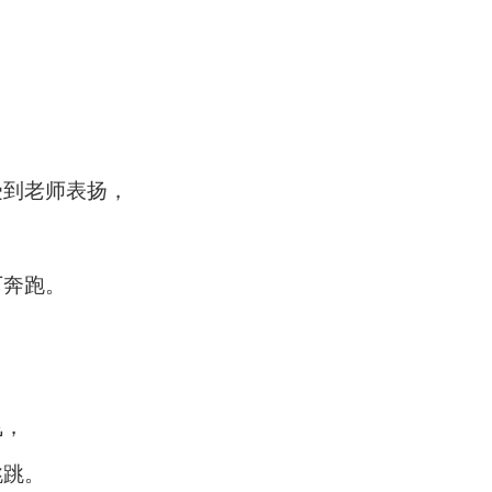
，
受到老师表扬，
，
下奔跑。
飞，
跳跳。