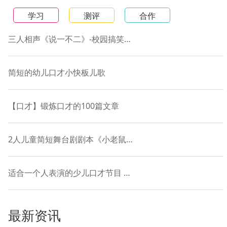
学习
测评
合作
三人相声《说一不二》-校园搞笑短剧本
简短的幼儿口才小快板儿歌
【口才】锻炼口才的100篇文章
2人儿童简短舞台剧剧本《小老鼠和落叶的故事》
适合一个人表演的少儿口才节目 贯口《十道黑》
最新资讯