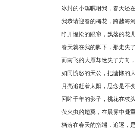
冰封的小溪嘱咐我，春天还
我恭请迎春的梅花，跨越海
睁开惺忪的眼帘，飘落的花
春天就在我的脚下，那走失
而南飞的大雁却迷失了方向
如同愤怒的天公，把慵懒的
月亮追赶着太阳，思念是不
回眸千年的影子，桃花在枝
萤火虫的翅翼，在晨雾中凝
栖落在春天的指端，追逐，