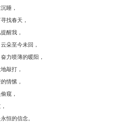
在沉睡，
河寻找春天，
儿提醒我，
了云朵至今未回，
，奋力喷薄的暖阳，
大地敲打，
变的情愫，
头偷窥，
重，
是永恒的信念
。