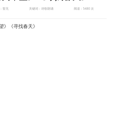
：暂无
关键词：诗歌朗诵
阅读：5480 次
望》《寻找春天》
，