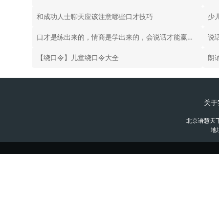
和成功人士聊天应该注意哪些口才技巧
少
口才是练出来的，情商是学出来的，会说话才能赢得好未来
说
【绕口令】儿童绕口令大全
朗
关于
北京语慧天
地