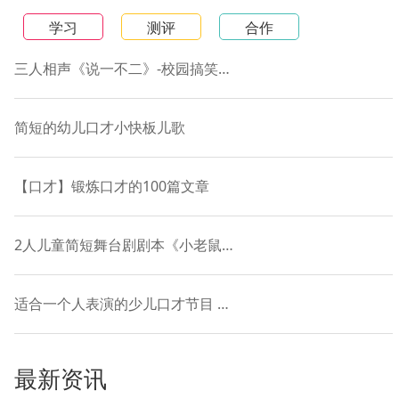
学习
测评
合作
三人相声《说一不二》-校园搞笑短剧本
简短的幼儿口才小快板儿歌
【口才】锻炼口才的100篇文章
2人儿童简短舞台剧剧本《小老鼠和落叶的故事》
适合一个人表演的少儿口才节目 贯口《十道黑》
最新资讯