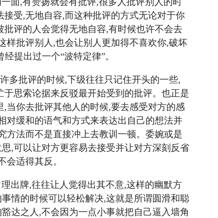
的一面
,有赞扬就会有批评,很多人批评别人的时
法接受,无地自容,而这种批评的方式无论对于你
被批评的人会觉得无地自容,有时候也许不会去
这样批评别人,也会让别人更加得不喜欢你,破坏
曾经提出过一个“波特定
律
”。
遇许多批评的时候,下级往往只记住开头的一些,
忙于思索论据来反驳最开始受到的批评。也正是
里,当你去批评其他人的时候,要去感受对方的感
用相对缓和的语气和方式来表达出自己的想法并
讲究方法而不是直接冲上去教训一顿。委婉或是
思,可以让对方更容易去接受并让对方深刻反省
就不会适得其反。
常理出牌
,往往让人觉得出其不意,这样的幽默方
事情的时候可以轻松解决,这就是所谓圆滑和聪
豁达之人,不会因为一点小事就把自己逼入墙角