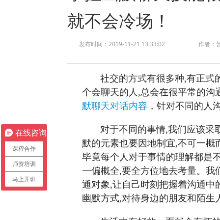
就不会冷场！
发布时间：2019-11-21 13:33:02
作者：
社交的方式有很多种
,有正式
个会聊天的人,总会在很平常的沟
默聊天对话内容
，针对不同的人
对于不同的事情
,我们应该采
在线咨询
默的元素也要因地制宜,不可一概
课程合作
毕竟每个人对于事情的理解都是不
师资培训
一偏概全,要全方位地去考量。我
马上开班
通对象,让自己时刻把握着沟通中
幽默方式,对待身边的朋友和陌生