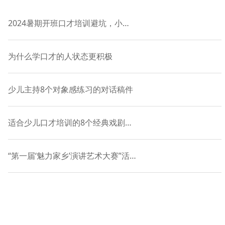
2024暑期开班口才培训避坑，小主持课程-语慧9年品牌授权
为什么学口才的人状态更积极
少儿主持8个对象感练习的对话稿件
适合少儿口才培训的8个经典戏剧表演对白
“第一届‘魅力家乡’演讲艺术大赛”活动正式启动