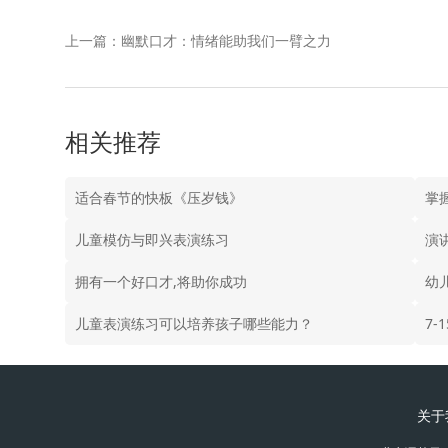
上一篇：幽默口才：情绪能助我们一臂之力
相关推荐
适合春节的快板《压岁钱》
掌
儿童模仿与即兴表演练习
演
拥有一个好口才,将助你成功
幼
儿童表演练习可以培养孩子哪些能力？
7
关于