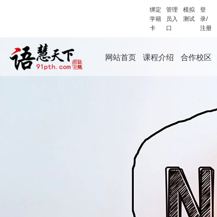
绑定
管理
模拟
登
学籍
员入
测试
录/
卡
口
注册
网站首页
课程介绍
合作校区