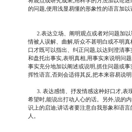
将观点或研究成果,用科学的方法加以论述
的问题,便用浅显易懂的形象性的语言加以
2.表达立场、阐明观点或者对问题加以
情被人误解、曲解,听众不甚明白或不明真
口才既可以指出、纠正问题,以达到澄清事
和盘托出事实,表明真相,用事实来说明问
事实充分地加以阐述或说明,抓住问题或事实
挥性语言,否则会适得其反,把本来容易说
3.
表达感情、抒发情感这种好口才
,表
希望时,能说出打动人心的话。另外,说的
识上的启迪;讲话者要注意自我形象和语言
人。