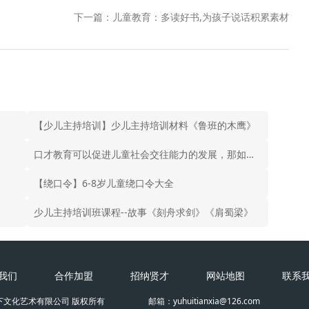
下一篇：儿童教育：多读好书,为孩子说话积累素材
【少儿主持培训】少儿主持培训材料《鲁班的木鹰》
口才教育可以促进儿童社会交往能力的发展，那如何进行口才教育呢？
【绕口令】6-8岁儿童绕口令大全
少儿主持培训班课程--故事《刻舟求剑》《肩蜀梁》
我们
合作加盟
招纳贤才
网站地图
联系
下文化艺术有限公司 版权所有
邮箱：yuhuitianxia@126.com