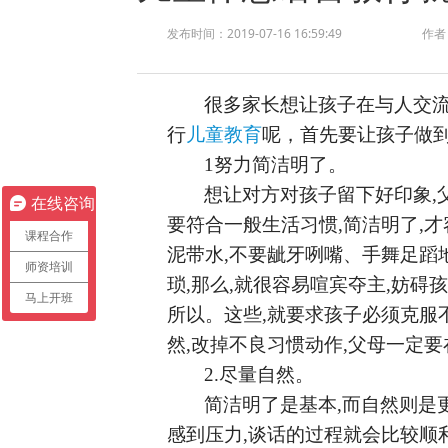
发布时间：2019-07-16 16:59:49
作者
很多家长想让孩子在与人交
行
儿童教育
呢，首先要让孩子做
1努力简洁明了。
想让对方对孩子留下好印象
在线咨询
要符合一般生活习惯,简洁明了,
课程合作
泥带水,不要龇牙咧嘴、手舞足蹈
师资培训
琐,那么,就很容易喧宾夺主,妨碍
马上开班
所以。这些,就要求孩子必须克服
然,改掉不良习惯动作,父母一定
2.尽量自然。
简洁明了是基本
,而自然则是
感到压力,谈话的过程就会比较顺