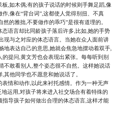
呆板,如木偶;有的孩子说话的时候则手舞足蹈,像
作,像在“背台词”,这都使人觉得别扭、不真
自然的雅拙,不要做作的乖巧”是很有道理的。
体态语言却比同龄孩子落后许多,比如,她的手势
才出现与之对应的体态语言。当她在众人面前讲
畅地表达自己的意思,她就会焦急地摆动着双手,
人的提问,黄文芳也会表现出紧张。每每听到别
眼睛不敢看别人,整个姿态很不自然。这样她说话
样,其他同学也不愿意和她说话了。
的表情和动作,以此来衬托感情。作为一种无声
广泛地运用,对孩子将来进入社交场合有着特殊的
须指导孩子如何做出合理的体态语言,这样才能