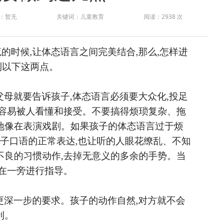
：暂无
关键词：儿童教育
阅读：2938 次
流的时候
,让体态语言之间完美结合,那么,怎样进
到以下这两点。
,父母就要告诉孩子,体态语言必须要大众化,投足
才容易被人看懂和接受。不要搞得烦琐复杂、拖
地像在表演戏剧。如果孩子的体态语言过于烦
孩子口语的正常表达,也让听的人眼花缭乱、不知
不良的习惯动作,去掉无意义的多余的手势。当
要在一旁进行指导。
更深一步的要求。孩子的动作自然,对方就不会
利。