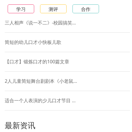
学习
测评
合作
三人相声《说一不二》-校园搞笑短剧本
简短的幼儿口才小快板儿歌
【口才】锻炼口才的100篇文章
2人儿童简短舞台剧剧本《小老鼠和落叶的故事》
适合一个人表演的少儿口才节目 贯口《十道黑》
最新资讯