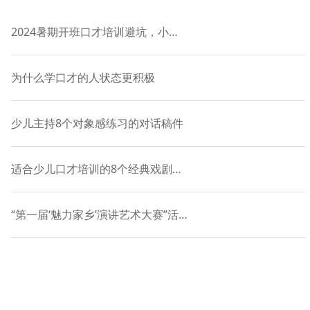
2024暑期开班口才培训避坑，小主持课程-语慧9年品牌授权
为什么学口才的人状态更积极
少儿主持8个对象感练习的对话稿件
适合少儿口才培训的8个经典戏剧表演对白
“第一届‘魅力家乡’演讲艺术大赛”活动正式启动