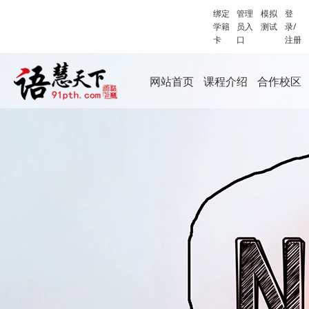
绑定
管理
模拟
登
学籍
员入
测试
录/
卡
口
注册
网站首页
课程介绍
合作校区