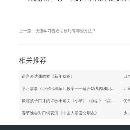
上一篇：快速学习普通话技巧有哪些方法？
相关推荐
语言表达课教案《新年祝福》
学习故事《小猴出租车》教案——适合幼儿园和口才培训机构
儿
锻炼孩子口才的诗歌小短文《小草》《雨后》《星星与哨兵》
优
春节晚会对口词表演《中国人最爱交朋友》
少