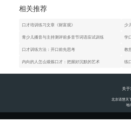
相关推荐
口才培训练习文章《财富观》
少
青少儿播音与主持测评前多音节词语应试训练
学
口才训练方法：开口前先思考
教
内向的人怎么锻炼口才：把握好沉默的艺术
练
关于
北京语慧天
地