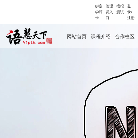
绑定
管理
模拟
登
学籍
员入
测试
录/
卡
口
注册
网站首页
课程介绍
合作校区