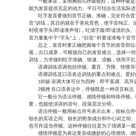
一般来讲，采用胸膛式呼吸较好，这种呼吸是
能为发音提供充足的动力。平日可结合生活实际进
吐字发音要做到音节正确、准确，完全符合普
音”训练，其目的就在于美化音色，使字音纯正、
时咬准字头
即读准声母
，吐清字腹
即读清韵头、
(
)
(
音力量集中于“字头”上，“归音” 时要读准每个音
总之，发音时要正确把握每个音节的发音部位
落，出口成章，可根据自己的发音难点，选择一些
训练，力求做到吐字准确、快速、流畅，快而不乱
语调训练语调包括停顿、重音、升降、快慢等
语调训练是口语表达训练的重点和难点。爱好
抑扬 语调大体可分为四种，即平直调、高升
1
顿挫 在口语表达中，停顿既是一种语言标志
2
它一般分为语法停顿、感情停顿和特殊停顿。
要，也能使演讲的语句、段落层次分明。
语法停顿一般用标点符号表示出来，按标点停
较长的宾语之间、较长的附加成分和中心词之间、
也可作适当停顿。这种停顿往往是为了强调某一观
感情停顿是为表达复杂或微妙的心理感情。感