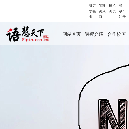
绑定
管理
模拟
登
学籍
员入
测试
录/
卡
口
注册
网站首页
课程介绍
合作校区