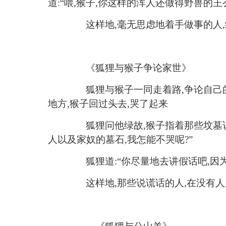
道:“喂,猴子,你这样的浑人还做得野兽的王么
这样地
,毫无思虑地着手做事的人
《
狐狸与猴子争论家世
》
狐狸与猴子一同走着路
,争论自
地方,猴子回过头去,哭了起来
狐狸问他绿故
,猴子指着那些坟墓
人以及家奴的墓石,我怎能不哭呢?”
狐狸道
:“你尽量地去讲假话吧,
这样地
,那些说谎话的人,在没有