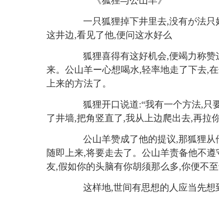
《
狐狸与公山羊
》
一只狐狸掉下井里去
,没有が法只
这井边,看见了他,便问这水好么
狐狸喜得有这好机会
,便竭力称赞
来。公山羊ー心想喝水,轻率地走了下去,
上来的方法了。
狐狸开口说道
:“我有一个方法,
了井墙,把角竖直了,我从上边爬出去,再拉
公山羊赞成了他的提议
,那狐狸从
随即上来,将要走去了。公山羊责备他不遵守
友,假如你的头脑有你胡须那么多,你便不
这样地,世间有思想的人应当先想