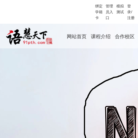
绑定
管理
模拟
登
学籍
员入
测试
录/
卡
口
注册
网站首页
课程介绍
合作校区