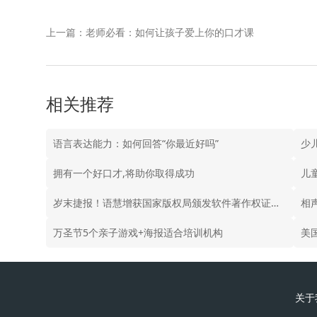
上一篇：老师必看：如何让孩子爱上你的口才课
相关推荐
语言表达能力：如何回答“你最近好吗”
少
拥有一个好口才,将助你取得成功
儿
岁末捷报！语慧增获国家版权局颁发软件著作权证书13个
相
万圣节5个亲子游戏+海报适合培训机构
美
关于