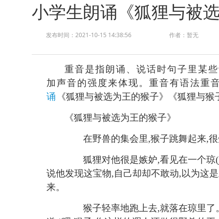
小学生朗诵《狐狸与被
发布时间：2021-10-15 14:38:56
作者：暂无
重音是指朗诵、说话时句子里某些
加声音的强度来体现。重音有语法重
诵
《
狐狸与被选为王的猴子
》
《
狐狸与猴
《
狐狸与被选为王的猴子
》
在野兽的集会里
,猴子跳舞起来,
狐狸对他很是嫉妒
,看见在一个琼(
说他发现这宝物,自己却却不敢动,以为这是
来。
猴子轻率地跑上去
,就落在琼里了