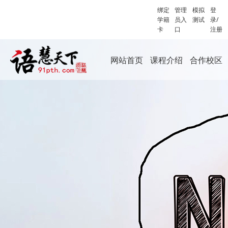
绑定
管理
模拟
登
学籍
员入
测试
录/
卡
口
注册
网站首页
课程介绍
合作校区