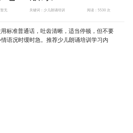
：暂无
关键词：少儿朗诵培训
阅读：5530 次
使用标准普通话，吐齿清晰，适当停顿，但不要
心情语况时缓时急。
推荐
少儿朗诵培训
学习内