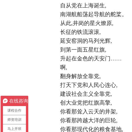
自从党在上海诞生
,
南湖航船荡起导航的舵桨。
从此
,井岗的星火燎原,
长征的铁流滚滚
,
延安窑洞的马列光辉
,
到第一面五星红旗
,
升起在金色的天安门
……
啊
,
翻身解放全靠党
,
打天下党和人民心连心
,
建设社会主义全靠党
,
在线咨询
创大业党把红旗高擎
,
课程合作
你看那耸入云天的井架
,
师资培训
你看那跨越大洋的巨轮
,
你看那现代化的粮食基地
,
马上开班