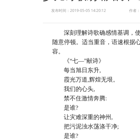
发布时间：2019-05-05 14:20:12
作者
深刻理解诗歌确感情基调，
随意停顿
。
适当重音，语速根据
容。
《
“七—”献诗》
每当旭日东升
,
霞光万道
,辉煌无垠。
我们的心头
,
禁不住激情奔腾
:
是谁
?
让灾难深重的神州
,
把污泥浊水荡涤干净
;
是谁
?