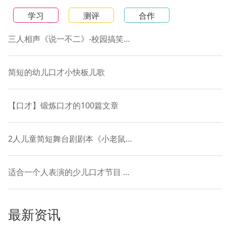
学习
测评
合作
三人相声《说一不二》-校园搞笑短剧本
简短的幼儿口才小快板儿歌
【口才】锻炼口才的100篇文章
2人儿童简短舞台剧剧本《小老鼠和落叶的故事》
适合一个人表演的少儿口才节目 贯口《十道黑》
最新资讯