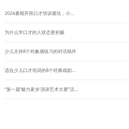
2024暑期开班口才培训避坑，小主持课程-语慧9年品牌授权
为什么学口才的人状态更积极
少儿主持8个对象感练习的对话稿件
适合少儿口才培训的8个经典戏剧表演对白
“第一届‘魅力家乡’演讲艺术大赛”活动正式启动