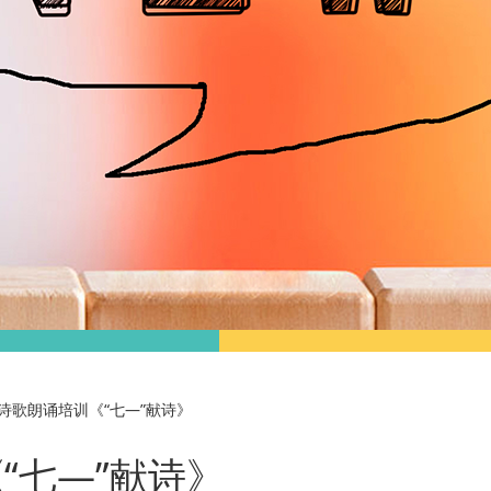
诗歌朗诵培训《“七—”献诗》
“七—”献诗》