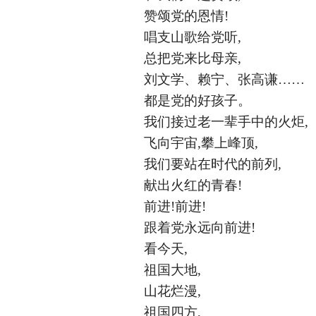
赞颂党的恩情
!
唱支山歌给党听
,
总把党来比母亲
,
刘文学、赖宁、张高谦
……
都是党的好孩子。
我们接过老一辈手中的火炬
,
飞向宇宙
,攀上峰顶,
我们要站在时代的前列
,
献出火红的青春
!
前进
!前进!
跟着党永远向前进
!
看今天
,
祖国大地
,
山花烂漫
,
祖国四方
,